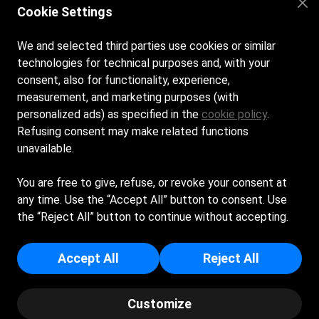
Cookie Settings
We and selected third parties use cookies or similar
technologies for technical purposes and, with your
consent, also for functionality, experience,
measurement, and marketing purposes (with
personalized ads) as specified in the
cookie policy
.
Orari di apertura:
Refusing consent may make related functions
Dal lunedì alla domenica dalle 9:00 alle 20:00
unavailable.
Contatti:
You are free to give, refuse, or revoke your consent at
via delle Ginestre, 65, 09043 Muravera CA
any time. Use the “Accept All” button to consent. Use
giovaolivieri@icloud.com
the “Reject All” button to continue without accepting.
+39
338 2868896
OLIVIERI GIOVANNI - Sede Legale: VIA DELLE GINESTRE 65 -
Accept All
Reject All
09043 - MURAVERA (SU) - Iscritta al registro delle imprese di
Cagliari - p.i/c.f: 02457760920 - Numero REA: CA - 160138
Customize
© Bagno Chaplin 2024 by Spiagge.it -
Privacy Policy
-
Cookie policy