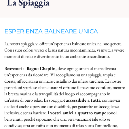
La Spiaggia
ESPERIENZA BALNEARE UNICA
La nostra spiaggia vi offre un'esperienza balneare unica nel suo genere.
Con i suoi colori vivaci e la sua natura incontaminata, vi invita a vivere
momenti di relax e divertimento in un ambiente straordinario.
Benvenuti al
Bagno Chaplin
, dove ogni giornata al mare diventa
un’esperienza da ricordare. Vi accogliamo su una spiaggia ampia e
dorata, affacciata su un mare cristallino dai riflessi turchesi. Le nostre
postazioni spaziose e ben curate vi offrono il massimo comfort, mentre
la brezza marina e la tranquillità del luogo vi accompagnano in
un’estate di puro relax. La spiaggia è
accessibile a tutti
, con servizi
dedicati anche a persone con disabilità, per garantire un’accoglienza
inclusiva e senza barriere. I
vostri amici a quattro zampe
sono i
benvenuti, perché sappiamo che una vera vacanza è tale solo se
condivisa; e tra un tuffo e un momento di relax sotto l’ombrellone,