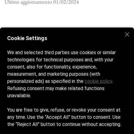
Ultimo aggiornamento 01/02/2024
Modifica le preferenze dei cookie.
Cookie Settings
We and selected third parties use cookies or similar
technologies for technical purposes and, with your
consent, also for functionality, experience,
measurement, and marketing purposes (with
personalized ads) as specified in the
cookie policy
.
Orari di apertura:
Refusing consent may make related functions
Dal lunedì alla domenica dalle 9:00 alle 20:00
unavailable.
Contatti:
You are free to give, refuse, or revoke your consent at
via delle Ginestre, 65, 09043 Muravera CA
any time. Use the “Accept All” button to consent. Use
giovaolivieri@icloud.com
the “Reject All” button to continue without accepting.
+39
338 2868896