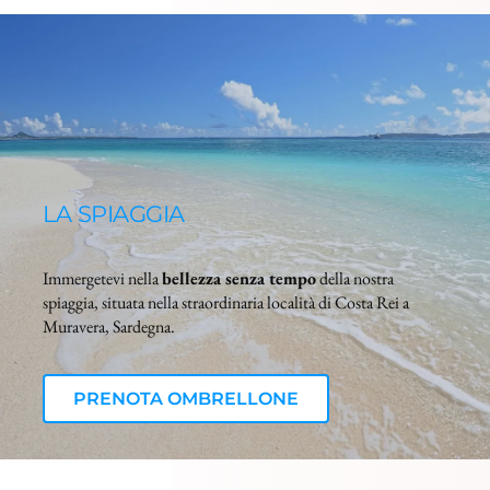
LA SPIAGGIA
Immergetevi nella 
bellezza senza tempo
 della nostra 
spiaggia, situata nella straordinaria località di Costa Rei a 
Muravera, Sardegna.
PRENOTA OMBRELLONE