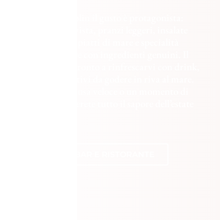
A Bagno Chaplin il gusto è protagonista: 
colazioni con vista, pranzi leggeri, insalate 
fresche, primi piatti di mare e specialità 
locali preparate con ingredienti genuini. Il 
bar è sempre pronto a rinfrescarvi con drink, 
granite e aperitivi da godere in riva al mare. 
Che sia una pausa veloce o un momento di 
relax, qui troverete tutto il sapore dell’estate 
sarda.
SCOPRI IL BAR E RISTORANTE